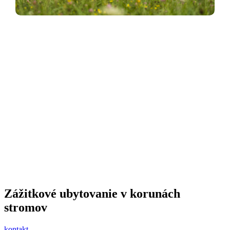
Domček Pod Dubom
Krásny výhľad pod majestátnym dubom
Zážitkové ubytovanie v korunách
stromov
kontakt