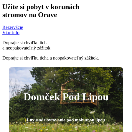
Užite si pobyt v korunách
stromov na Orave
Rezervácie
Viac info
Doprajte si chvíľku ticha
a neopakovateľný zážitok.
Doprajte si chvíľku ticha a neopakovateľný zážitok.
Domček Pod Lipou
Luxusné ubytovanie pod mohutnou lipou