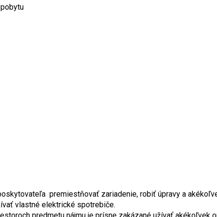
 pobytu
skytovateľa premiestňovať zariadenie, robiť úpravy a akékoľvek 
ať vlastné elektrické spotrebiče.
priestoroch predmetu nájmu je prísne zakázané užívať akékoľvek 