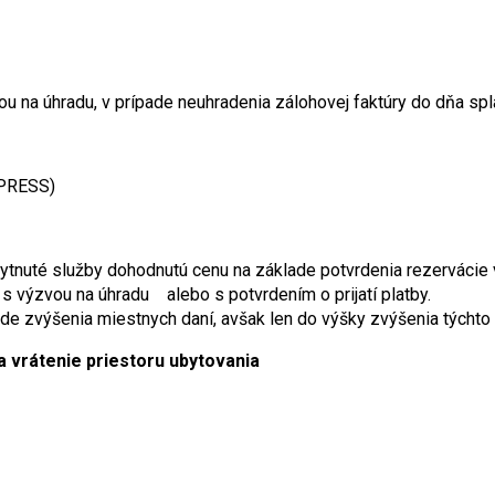
u na úhradu, v prípade neuhradenia zálohovej faktúry do dňa spla
XPRESS)
skytnuté služby dohodnutú cenu na základe potvrdenia rezervác
, s výzvou na úhradu alebo s potvrdením o prijatí platby.
de zvýšenia miestnych daní, avšak len do výšky zvýšenia týchto 
a vrátenie priestoru ubytovania